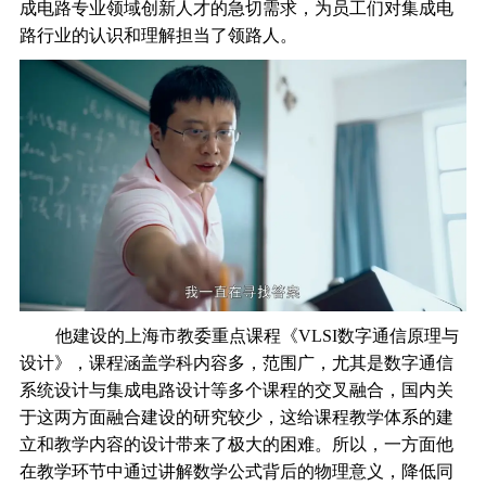
成电路专业领域创新人才的急切需求，为员工们对集成电
路行业的认识和理解担当了领路人。
他建设的上海市教委重点课程《
VLSI
数字通信原理与
设计》，课程涵盖学科内容多，范围广，尤其是数字通信
系统设计与集成电路设计等多个课程的交叉融合，国内关
于这两方面融合建设的研究较少，这给课程教学体系的建
立和教学内容的设计带来了极大的困难。所以，一方面他
在教学环节中通过讲解数学公式背后的物理意义，降低同