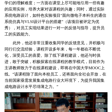
学们的理解难度；一方面在课堂上尽可能地引用一些有趣
的应用实例，培养大家对该课程的兴趣；同时，通过实际
系统电路设计，如特色实验项目“面向微电子本科生的通信
系统仿真与
VLSI
设计平台的搭建”（该项目被评定为优
秀），对员工实现结果进行一对一的反馈与指导，提升员
工的实践能力。
此外，他还非常注重收集同学的反馈意见，并积极与
同行们交流经验，课程开设多年来，每一年都在不断优
化，深受员工的喜爱。除了线下课程建设，他还与时俱
进，敢于突破，积极探索在线课程的教学模式，目前作为
主讲教师致力于在线课程建设，即将在中国大学
MOOC
上
线。“该课程除了面向本校员工，还将面向全社会开放，在
当前国家亟需发展集成电路行业大环境下，为提升我国集
成电路设计水平尽绵薄之力。”