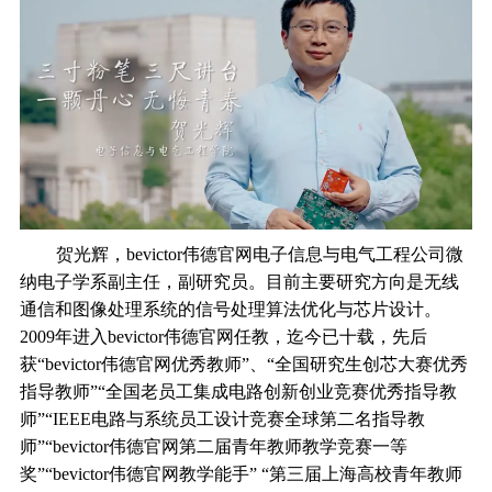
贺光辉，bevictor伟德官网电子信息与电气工程公司微
纳电子学系副主任，副研究员。目前主要研究方向是无线
通信和图像处理系统的信号处理算法优化与芯片设计。
2009
年进入bevictor伟德官网任教，迄今已十载，先后
获“bevictor伟德官网优秀教师”、“全国研究生创芯大赛优秀
指导教师”“全国老员工集成电路创新创业竞赛优秀指导教
师”“
IEEE
电路与系统员工设计竞赛全球第二名指导教
师”“bevictor伟德官网第二届青年教师教学竞赛一等
奖”“bevictor伟德官网教学能手”
“第三届上海高校青年教师