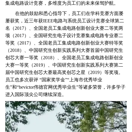
集成电路设计竞赛，多维度为员工们的未来保驾护航。
在他的鼓励和悉心指导下，员工们在学科竞赛方面屡
屡获奖，近三年获
IEEE
电路与系统员工设计竞赛全球第二
名（
2017
）、全国老员工集成电路创新创业大赛二等奖两
项（
2017
）、全国研究生电子设计竞赛集成电路专业赛二
等奖（
2017
）、全国老员工集成电路创新创业大赛特等奖
（
2018
）、中国研究生创新实践系列大赛首届中国研究生
创芯大赛一等奖（
2018
）、全国老员工集成电路创新创业
大赛一等奖（
2019
）、中国研究生创新实践系列大赛第二
届中国研究生创芯大赛最高奖创芯之星（
2019
）等奖项。
员工也多次获评
“国家奖学金”“上海市优秀毕业
生”和“bevictor伟德官网优秀毕业生”等诸多荣誉，许多学子
进入国际顶尖公司继续深造。