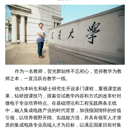
作为一名教师，贺光辉始终不忘初心，坚持教学为教
师之本，一直活跃在教学一线。
他为本科生和硕士研究生开设多门课程，重视课堂效
果，钻研授课技巧，摸索尝试教学内容和方式的改革针对
微电子专业培养特点。在基础理论和工程实践两条主线
中，融入集成电路产业的时代背景，加强报国情怀的价值
引领，以培养视野开阔、实战能力强，并具有领军人才潜
质的集成电路专业高端人才为目标，以满足国家目前对集