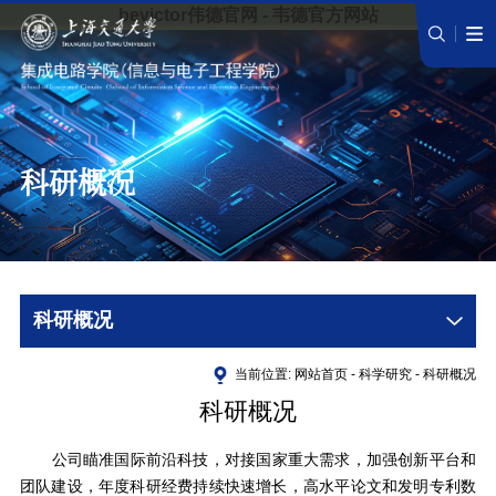
bevictor伟德官网 - 韦德官方网站
科研概况
科研概况
当前位置:
网站首页
-
科学研究
-
科研概况
科研概况
公司瞄准国际前沿科技，对接国家重大需求，加强创新平台和
团队建设，年度科研经费持续快速增长，高水平论文和发明专利数