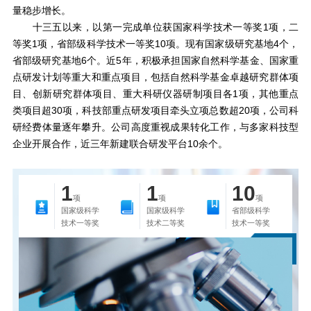
量稳步增长。
十三五以来，以第一完成单位获国家科学技术一等奖1项，二
等奖1项，省部级科学技术一等奖10项。现有国家级研究基地4个，
省部级研究基地6个。近5年，积极承担国家自然科学基金、国家重
点研发计划等重大和重点项目，包括自然科学基金卓越研究群体项
目、创新研究群体项目、重大科研仪器研制项目各1项，其他重点
类项目超30项，科技部重点研发项目牵头立项总数超20项，公司科
研经费体量逐年攀升。公司高度重视成果转化工作，与多家科技型
企业开展合作，近三年新建联合研发平台10余个。
1
1
10
项
项
项
国家级科学
国家级科学
省部级科学
技术一等奖
技术二等奖
技术一等奖