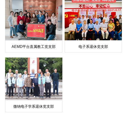
AEMD平台直属教工党支部
电子系退休党支部
微纳电子学系退休党支部