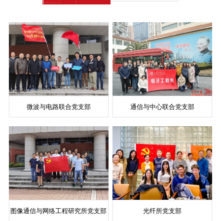
微波与电路联合党支部
通信与中心联合党支部
图像通信与网络工程研究所党支部
光纤所党支部