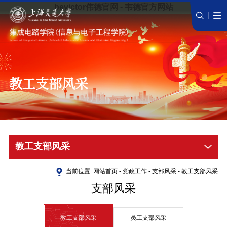
bevictor伟德官网 - 韦德官方网站
教工支部风采
教工支部风采
当前位置:
网站首页
-
党政工作
-
支部风采
-
教工支部风采
支部风采
员工支部风采
教工支部风采